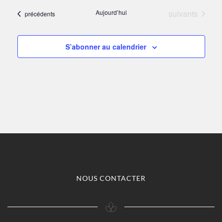
Évènements
Aujourd’hui
suivants
Évènements
précédents
S’abonner au calendrier
NOUS CONTACTER