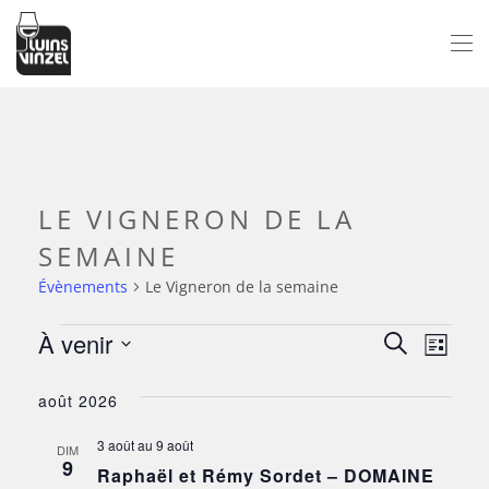
Passer au contenu principal
LE VIGNERON DE LA
SEMAINE
Évènements
Le Vigneron de la semaine
À venir
ÉVÈNEMENTS
NAV
RECH
Recherche
Liste
Sélectionnez
DE
ET
août 2026
une
VUE
date.
NAVI
3 août
au
9 août
ÉV
DIM
9
Raphaël et Rémy Sordet – DOMAINE
DE