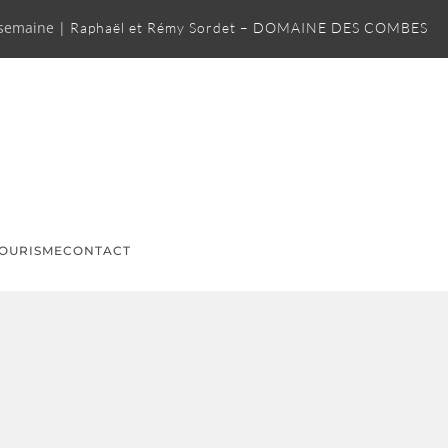
 semaine |
Raphaël et Rémy Sordet – DOMAINE DES COMBES
OURISME
CONTACT