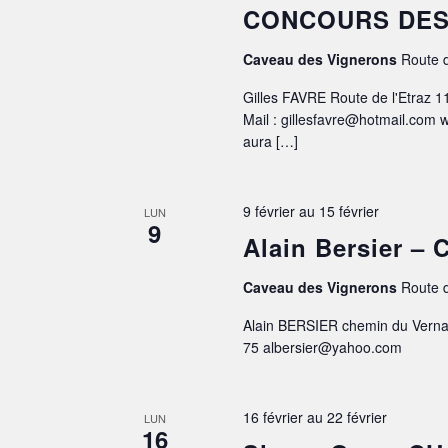
CONCOURS DES
Caveau des Vignerons
Route d
Gilles FAVRE Route de l'Etraz 
Mail : gillesfavre@hotmail.com
aura […]
9 février
au
15 février
LUN
9
Alain Bersier 
Caveau des Vignerons
Route d
Alain BERSIER chemin du Verna
75 albersier@yahoo.com
16 février
au
22 février
LUN
16