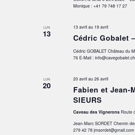
Monique : +41 79 748 17 27
13 avril
au
19 avril
LUN
13
Cédric Gobale
Cédric GOBALET Château du Mar
76 E-Mail : info@cavegobalet.c
20 avril
au
26 avril
LUN
20
Fabien et Jean
SIEURS
Caveau des Vignerons
Route d
Jean-Marc SORDET Chemin des 
279 42 78 jmsordet@gmail.com