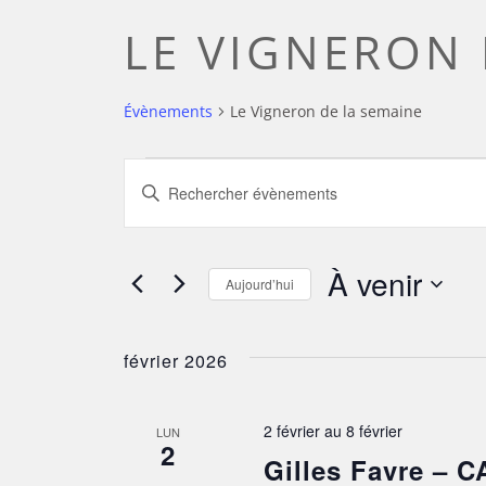
LE VIGNERON 
Évènements
Le Vigneron de la semaine
ÉVÈNEMENTS
RECHERCHE
Saisir
mot-
ET
clé.
Rechercher
À venir
Aujourd’hui
NAVIGATION
Évènements
Sélectionnez
par
DE
une
février 2026
mot-
date.
clé.
VUES
2 février
au
8 février
LUN
2
ÉVÈNEMENTS
Gilles Favre –