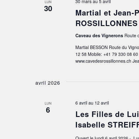
30 mars
au
5 avril
LUN
30
Martial et Jean
ROSSILLONNES
Caveau des Vignerons
Route d
Martial BESSON Route du Vigno
12 58 Mobile: +41 79 330 08 60
www.cavedesrossillonnes.ch Je
avril 2026
6 avril
au
12 avril
LUN
6
Les Filles de L
Isabelle STREIF
Ouvert le lundi 6 avril 2026 -