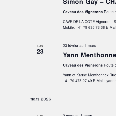
Simon Gay – C
Caveau des Vignerons
Route d
CAVE DE LA CÔTE Vigneron : S
Mobile: +41 79 635 73 38 E-Mai
23 février
au
1 mars
LUN
23
Yann Menthonn
Caveau des Vignerons
Route d
Yann et Karine Menthonnex Rue 
+41 79 475 27 49 E-Mail : ya
mars 2026
2 mars
au
8 mars
LUN