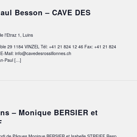
-Paul Besson – CAVE DES
e l'Etraz 1, Luins
ble 29 1184 VINZEL Tél: +41 21 824 12 46 Fax: +41 21 824
 E-Mail: info@cavedesrossillonnes.ch
an-Paul […]
uins – Monique BERSIER et
F
 Lundi de Pâques Monique BERSIER et Isabelle STREIFF Resp.