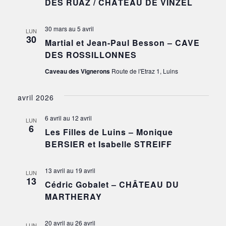
DES RUAZ / CHÂTEAU DE VINZEL
30 mars
au
5 avril
LUN
30
Martial et Jean-Paul Besson – CAVE
DES ROSSILLONNES
Caveau des Vignerons
Route de l'Etraz 1, Luins
avril 2026
6 avril
au
12 avril
LUN
6
Les Filles de Luins – Monique
BERSIER et Isabelle STREIFF
13 avril
au
19 avril
LUN
13
Cédric Gobalet – CHÂTEAU DU
MARTHERAY
20 avril
au
26 avril
LUN