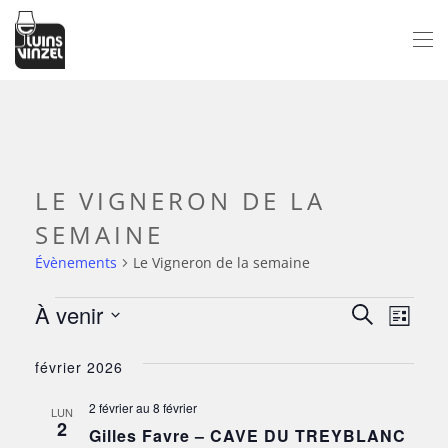
Passer au contenu principal
LE VIGNERON DE LA
SEMAINE
Évènements
Le Vigneron de la semaine
À venir
ÉVÈNEMENTS
NAV
RECH
Recherche
Liste
Sélectionnez
DE
ET
février 2026
une
VUE
date.
NAVI
2 février
au
8 février
ÉV
LUN
2
Gilles Favre – CAVE DU TREYBLANC
DE