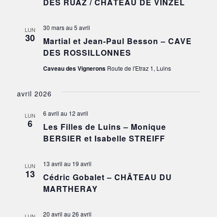
DES RUAZ / CHÂTEAU DE VINZEL
30 mars
au
5 avril
LUN
30
Martial et Jean-Paul Besson – CAVE
DES ROSSILLONNES
Caveau des Vignerons
Route de l'Etraz 1, Luins
avril 2026
6 avril
au
12 avril
LUN
6
Les Filles de Luins – Monique
BERSIER et Isabelle STREIFF
13 avril
au
19 avril
LUN
13
Cédric Gobalet – CHÂTEAU DU
MARTHERAY
20 avril
au
26 avril
LUN