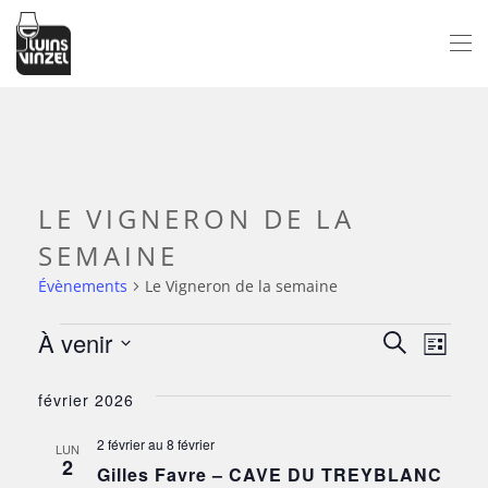
Passer au contenu principal
LE VIGNERON DE LA
SEMAINE
Évènements
Le Vigneron de la semaine
À venir
ÉVÈNEMENTS
NAV
RECH
Recherche
Liste
Sélectionnez
DE
ET
février 2026
une
VUE
date.
NAVI
2 février
au
8 février
ÉV
LUN
2
Gilles Favre – CAVE DU TREYBLANC
DE