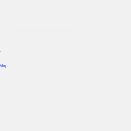
s
 Map