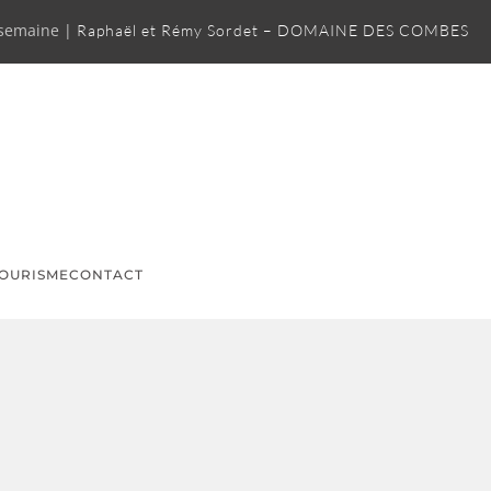
 semaine |
Raphaël et Rémy Sordet – DOMAINE DES COMBES
OURISME
CONTACT