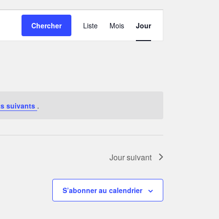
NAVIGATION
Chercher
Liste
Mois
Jour
DE
VUES
ÉVÈNEMENT
s suivants
.
Jour suivant
S’abonner au calendrier