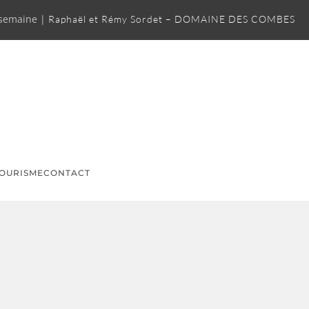
 semaine |
Raphaël et Rémy Sordet – DOMAINE DES COMBES
OURISME
CONTACT