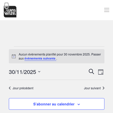
Passer au contenu principal
ÉVÈNEMENTS
Aucun évènements planifié pour 30 novembre 2025. Passer
Notice
aux
évènements suivants
.
FOR
30/11/2025
30
NAV
RECH
Recherche
Jour
Sélectionnez
DE
NOVEMBRE
ET
une
VUE
Jour précédent
Jour suivant
date.
2025
NAVI
ÉV
DE
S’abonner au calendrier