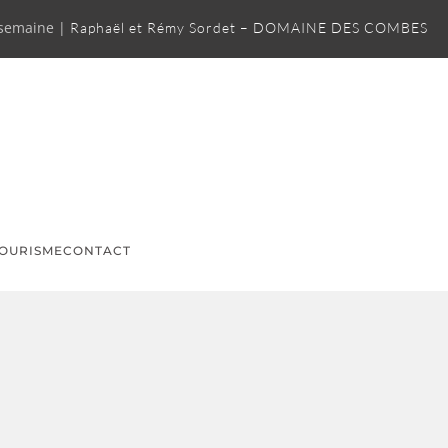
 semaine |
Raphaël et Rémy Sordet – DOMAINE DES COMBES
OURISME
CONTACT