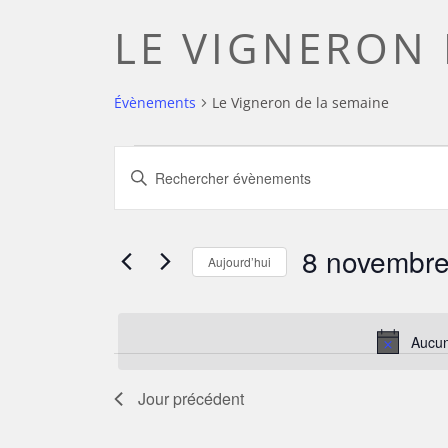
LE VIGNERON 
Évènements
Le Vigneron de la semaine
ÉVÈNEMENTS
RECHERCHE
Saisir
mot-
FOR
ET
clé.
Rechercher
8 novembr
Aujourd’hui
8
NAVIGATION
Évènements
Sélectionnez
par
NOVEMBRE
DE
une
mot-
Aucun
date.
clé.
2025
VUES
Jour précédent
ÉVÈNEMENTS