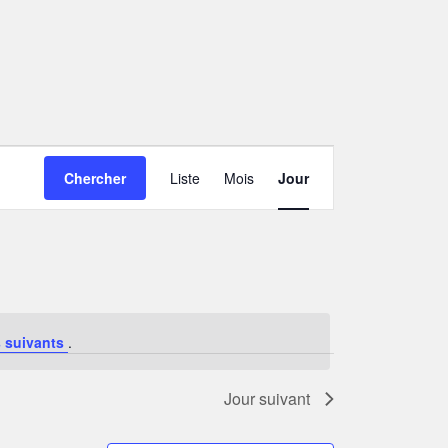
NAVIGATION
Chercher
Liste
Mois
Jour
DE
VUES
ÉVÈNEMENT
 suivants
.
Jour suivant