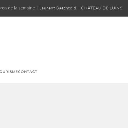
ron de la semaine |
Laurent Baechtold – CHÂTEAU DE LUINS
OURISME
CONTACT