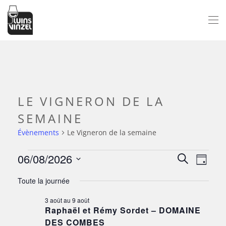
Passer au contenu principal
LE VIGNERON DE LA
SEMAINE
Évènements
Le Vigneron de la semaine
06/08/2026
ÉVÈNEMENTS
NAV
RECH
Recherche
Jour
Sélectionnez
DE
FOR
ET
Toute la journée
une
VUE
6
date.
NAVI
3 août
au
9 août
ÉV
Raphaël et Rémy Sordet – DOMAINE
AOÛT
DE
DES COMBES