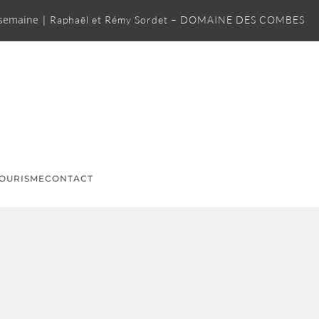
 semaine |
Raphaël et Rémy Sordet – DOMAINE DES COMBES
OURISME
CONTACT