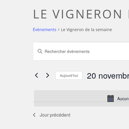
LE VIGNERON 
Évènements
Le Vigneron de la semaine
ÉVÈNEMENTS
RECHERCHE
Saisir
mot-
FOR
ET
clé.
Rechercher
20 novemb
Aujourd’hui
20
NAVIGATION
Évènements
Sélectionnez
par
NOVEMBRE
DE
une
mot-
Aucun
date.
clé.
2025
VUES
Jour précédent
ÉVÈNEMENTS