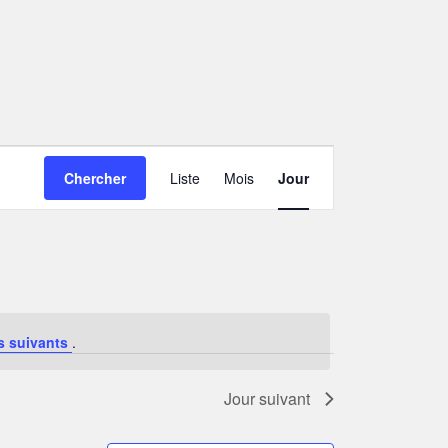
NAVIGATION
Chercher
Liste
Mois
Jour
DE
VUES
ÉVÈNEMENT
s suivants
.
Jour suivant