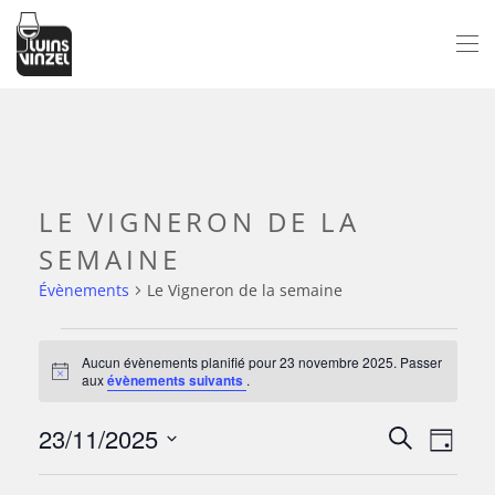
Passer au contenu principal
LE VIGNERON DE LA
SEMAINE
Évènements
Le Vigneron de la semaine
ÉVÈNEMENTS
Aucun évènements planifié pour 23 novembre 2025. Passer
Notice
aux
évènements suivants
.
FOR
23/11/2025
NAV
23
RECH
Recherche
Jour
Sélectionnez
DE
NOVEMBRE
ET