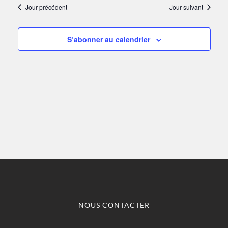
une
VUE
Jour précédent
Jour suivant
date.
2025
NAVI
ÉV
DE
S’abonner au calendrier
VUES
ÉVÈN
NOUS CONTACTER