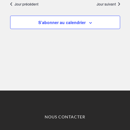
une
VUE
Jour précédent
Jour suivant
date.
2025
NAVI
ÉV
DE
S’abonner au calendrier
VUES
ÉVÈN
NOUS CONTACTER