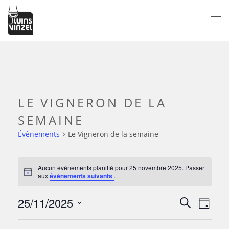
Passer au contenu principal
LE VIGNERON DE LA
SEMAINE
Évènements
Le Vigneron de la semaine
ÉVÈNEMENTS
Aucun évènements planifié pour 25 novembre 2025. Passer
Notice
aux
évènements suivants
.
FOR
25/11/2025
NAV
25
RECH
Recherche
Jour
Sélectionnez
DE
NOVEMBRE
ET