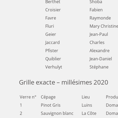
Berthet
Shoba
Croisier
Fabien
Favre
Raymonde
Fluri
Mary Christin
Geier
Jean-Paul
Jaccard
Charles
Pfister
Alexandre
Quiblier
Jean-Daniel
Verhulyt
Stéphane
Grille exacte – millésimes 2020
Verre n°
Cépage
Lieu
Produ
1
Pinot Gris
Luins
Domai
2
Sauvignon blanc
La Côte
Domai