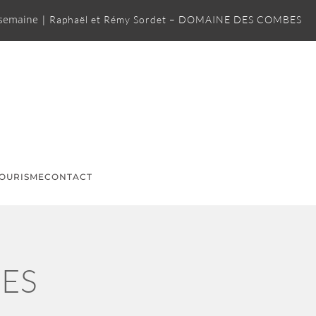
 semaine |
Raphaël et Rémy Sordet – DOMAINE DES COMBES
OURISME
CONTACT
GES