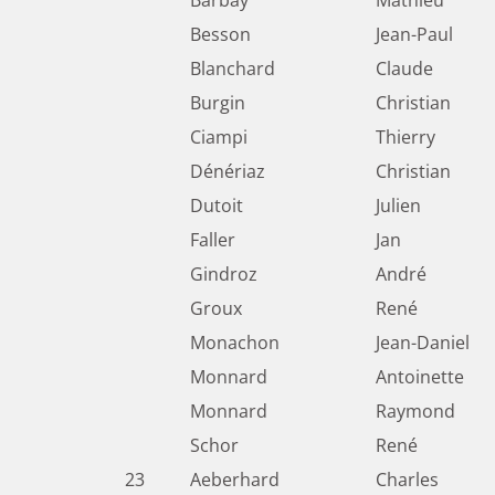
Barbay
Mathieu
Besson
Jean-Paul
Blanchard
Claude
Burgin
Christian
Ciampi
Thierry
Dénériaz
Christian
Dutoit
Julien
Faller
Jan
Gindroz
André
Groux
René
Monachon
Jean-Daniel
Monnard
Antoinette
Monnard
Raymond
Schor
René
23
Aeberhard
Charles