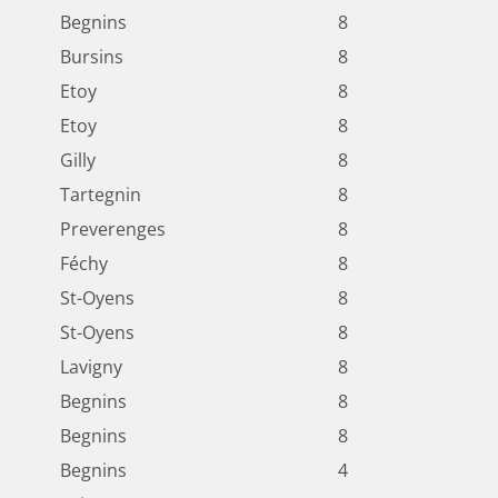
Begnins
8
Bursins
8
Etoy
8
Etoy
8
Gilly
8
Tartegnin
8
Preverenges
8
Féchy
8
St-Oyens
8
St-Oyens
8
Lavigny
8
Begnins
8
Begnins
8
Begnins
4