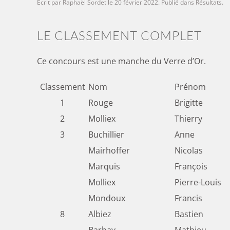
Écrit par
Raphaël Sordet
le
20 février 2022
. Publié dans
Résultats
.
LE CLASSEMENT COMPLET
Ce concours est une manche du Verre d’Or.
Classement
Nom
Prénom
1
Rouge
Brigitte
2
Molliex
Thierry
3
Buchillier
Anne
Mairhoffer
Nicolas
Marquis
François
Molliex
Pierre-Louis
Mondoux
Francis
8
Albiez
Bastien