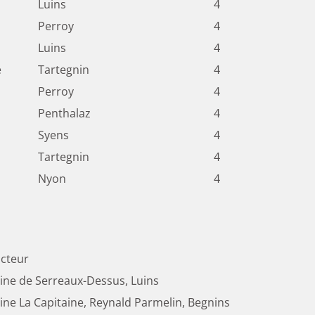
Luins
4
Perroy
4
Luins
4
e
Tartegnin
4
Perroy
4
Penthalaz
4
Syens
4
Tartegnin
4
Nyon
4
cteur
ne de Serreaux-Dessus, Luins
ne La Capitaine, Reynald Parmelin, Begnins