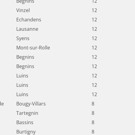
Begnins
12
Vinzel
12
Echandens
12
Lausanne
12
Syens
12
Mont-sur-Rolle
12
Begnins
12
Begnins
12
Luins
12
Luins
12
Luins
12
de
Bougy-Villars
8
Tartegnin
8
Bassins
8
Burtigny
8