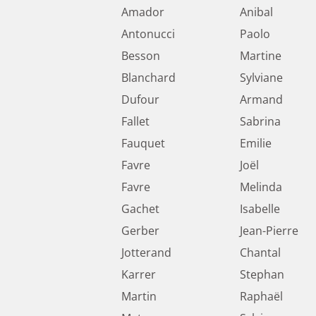
Amador
Anibal
Antonucci
Paolo
Besson
Martine
Blanchard
Sylviane
Dufour
Armand
Fallet
Sabrina
Fauquet
Emilie
Favre
Joël
Favre
Melinda
Gachet
Isabelle
Gerber
Jean-Pierre
Jotterand
Chantal
Karrer
Stephan
Martin
Raphaël