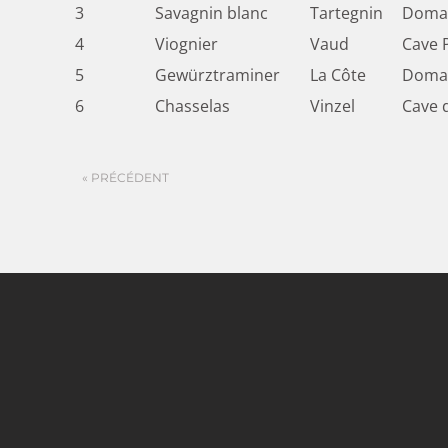
3
Savagnin blanc
Tartegnin
Domain
4
Viognier
Vaud
Cave P
5
Gewürztraminer
La Côte
Domai
6
Chasselas
Vinzel
Cave d
« PRÉCÉDENT