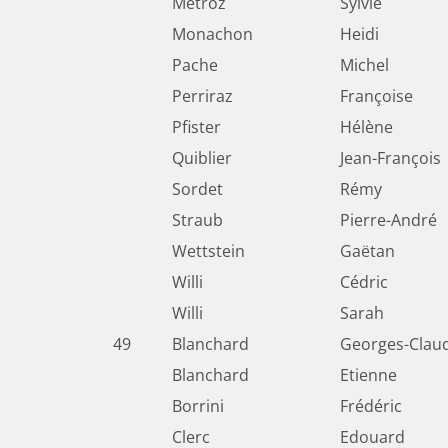
Metroz
Sylvie
Monachon
Heidi
Pache
Michel
Perriraz
Françoise
Pfister
Hélène
Quiblier
Jean-François
Sordet
Rémy
Straub
Pierre-André
Wettstein
Gaëtan
Willi
Cédric
Willi
Sarah
49
Blanchard
Georges-Clau
Blanchard
Etienne
Borrini
Frédéric
Clerc
Edouard