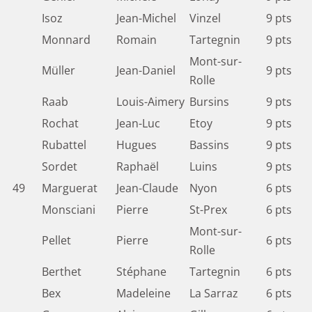
Isoz
Jean-Michel
Vinzel
9 pts
Monnard
Romain
Tartegnin
9 pts
Mont-sur-
Müller
Jean-Daniel
9 pts
Rolle
Raab
Louis-Aimery
Bursins
9 pts
Rochat
Jean-Luc
Etoy
9 pts
Rubattel
Hugues
Bassins
9 pts
Sordet
Raphaël
Luins
9 pts
49
Marguerat
Jean-Claude
Nyon
6 pts
Monsciani
Pierre
St-Prex
6 pts
Mont-sur-
Pellet
Pierre
6 pts
Rolle
Berthet
Stéphane
Tartegnin
6 pts
Bex
Madeleine
La Sarraz
6 pts