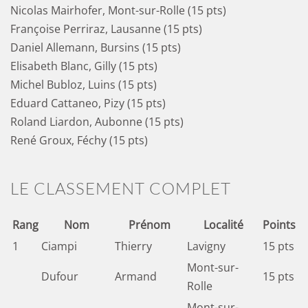
Nicolas Mairhofer, Mont-sur-Rolle (15 pts)
Françoise Perriraz, Lausanne (15 pts)
Daniel Allemann, Bursins (15 pts)
Elisabeth Blanc, Gilly (15 pts)
Michel Bubloz, Luins (15 pts)
Eduard Cattaneo, Pizy (15 pts)
Roland Liardon, Aubonne (15 pts)
René Groux, Féchy (15 pts)
LE CLASSEMENT COMPLET
Rang
Nom
Prénom
Localité
Points
1
Ciampi
Thierry
Lavigny
15 pts
Mont-sur-
Dufour
Armand
15 pts
Rolle
Mont-sur-