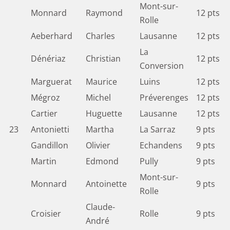
Mont-sur-
Monnard
Raymond
12 pts
Rolle
Aeberhard
Charles
Lausanne
12 pts
La
Dénériaz
Christian
12 pts
Conversion
Marguerat
Maurice
Luins
12 pts
Mégroz
Michel
Préverenges
12 pts
Cartier
Huguette
Lausanne
12 pts
23
Antonietti
Martha
La Sarraz
9 pts
Gandillon
Olivier
Echandens
9 pts
Martin
Edmond
Pully
9 pts
Mont-sur-
Monnard
Antoinette
9 pts
Rolle
Claude-
Croisier
Rolle
9 pts
André