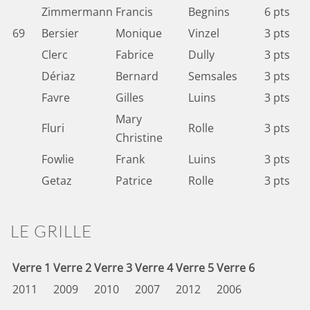
Zimmermann
Francis
Begnins
6 pts
69
Bersier
Monique
Vinzel
3 pts
Clerc
Fabrice
Dully
3 pts
Dériaz
Bernard
Semsales
3 pts
Favre
Gilles
Luins
3 pts
Mary
Fluri
Rolle
3 pts
Christine
Fowlie
Frank
Luins
3 pts
Getaz
Patrice
Rolle
3 pts
LE GRILLE
Verre 1
Verre 2
Verre 3
Verre 4
Verre 5
Verre 6
2011
2009
2010
2007
2012
2006