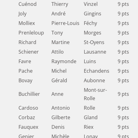
Cuénod
Thierry
Vinzel
9 pts
Joly
André
Gingins
9 pts
Molliex
Pierre-Louis
Féchy
9 pts
Prenleloup
Tony
Morges
9 pts
Richard
Martine
St-Oyens
9 pts
Schiener
Attilo
Lausanne
9 pts
Favre
Raymonde
Luins
9 pts
Pache
Michel
Echandens
9 pts
Bovay
Gérald
Aubonne
9 pts
Mont-sur-
Buchillier
Anne
9 pts
Rolle
Cardoso
Antonio
Rolle
9 pts
Corbaz
Gilberte
Gland
9 pts
Fauquex
Denis
Riex
9 pts
Genier
Michèle
Lonay
9 pts