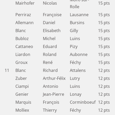
Mairhofer
Nicolas
15 pts
Rolle
Perriraz
Françoise
Lausanne
15 pts
Allemann
Daniel
Bursins
15 pts
Blanc
Elisabeth
Gilly
15 pts
Bubloz
Michel
Luins
15 pts
Cattaneo
Eduard
Pizy
15 pts
Liardon
Roland
Aubonne
15 pts
Groux
René
Féchy
15 pts
11
Blanc
Richard
Attalens
12 pts
Zuber
Arthur-Félix
Lutry
12 pts
Ciampi
Antonio
Luins
12 pts
Genier
Jean-Pierre
Lonay
12 pts
Marquis
François
Corminboeuf
12 pts
Molliex
Thierry
Féchy
12 pts