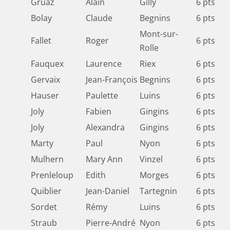
Gruaz
Alain
Gilly
6 pts
Bolay
Claude
Begnins
6 pts
Mont-sur-
Fallet
Roger
6 pts
Rolle
Fauquex
Laurence
Riex
6 pts
Gervaix
Jean-François
Begnins
6 pts
Hauser
Paulette
Luins
6 pts
Joly
Fabien
Gingins
6 pts
Joly
Alexandra
Gingins
6 pts
Marty
Paul
Nyon
6 pts
Mulhern
Mary Ann
Vinzel
6 pts
Prenleloup
Edith
Morges
6 pts
Quiblier
Jean-Daniel
Tartegnin
6 pts
Sordet
Rémy
Luins
6 pts
Straub
Pierre-André
Nyon
6 pts