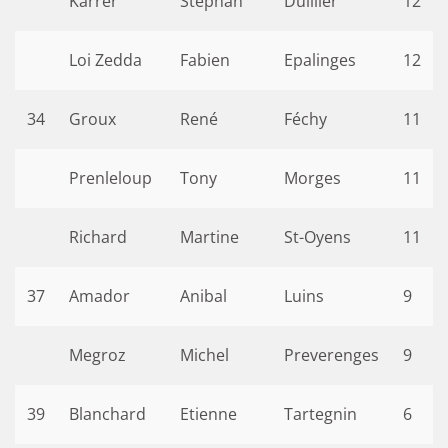
Karrer
Stephan
Duillier
12
Loi Zedda
Fabien
Epalinges
12
34
Groux
René
Féchy
11
Prenleloup
Tony
Morges
11
Richard
Martine
St-Oyens
11
37
Amador
Anibal
Luins
9
Megroz
Michel
Preverenges
9
39
Blanchard
Etienne
Tartegnin
6