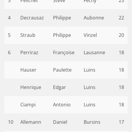
3
Pelichet
Steve
Féchy
23
4
Decrausaz
Philippe
Aubonne
22
5
Straub
Philippe
Vinzel
20
6
Perriraz
Françoise
Lausanne
18
Hauser
Paulette
Luins
18
Henrique
Edgar
Luins
18
Ciampi
Antonio
Luins
18
10
Allemann
Daniel
Bursins
17