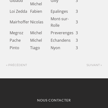
Gibaud
Gilly
3
Michel
Loi Zedda
Fabien
Epalinges
3
Mont-sur-
Mairhoffer
Nicolas
3
Rolle
Megroz
Michel
Preverenges
3
Pache
Michel
Echandens
3
Pinto
Tiago
Nyon
3
« PRÉCÉDENT
SUIVANT »
NOUS CONTACTER