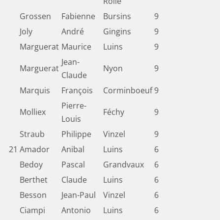
Rolle
Grossen
Fabienne
Bursins
9
Joly
André
Gingins
9
Marguerat
Maurice
Luins
9
Jean-
Marguerat
Nyon
9
Claude
Marquis
François
Corminboeuf
9
Pierre-
Molliex
Féchy
9
Louis
Straub
Philippe
Vinzel
9
21
Amador
Anibal
Luins
6
Bedoy
Pascal
Grandvaux
6
Berthet
Claude
Luins
6
Besson
Jean-Paul
Vinzel
6
Ciampi
Antonio
Luins
6