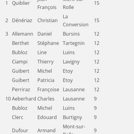
1
Quiblier
15
François
Rolle
La
2
Dénériaz
Christian
15
Conversion
3
Allemann
Daniel
Bursins
12
Berthet
Stéphane
Tartegnin
12
Bubloz
Line
Luins
12
Ciampi
Thierry
Lavigny
12
Guibert
Michel
Etoy
12
Guibert
Patricia
Etoy
12
Perriraz
Françoise
Lausanne
12
10
Aeberhard
Charles
Lausanne
9
Bubloz
Michel
Luins
9
Clerc
Edouard
Burtigny
9
Mont-sur-
Dufour
Armand
9