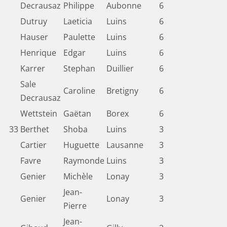
Decrausaz
Philippe
Aubonne
6
Dutruy
Laeticia
Luins
6
Hauser
Paulette
Luins
6
Henrique
Edgar
Luins
6
Karrer
Stephan
Duillier
6
Sale
Caroline
Bretigny
6
Decrausaz
Wettstein
Gaëtan
Borex
6
33
Berthet
Shoba
Luins
3
Cartier
Huguette
Lausanne
3
Favre
Raymonde
Luins
3
Genier
Michèle
Lonay
3
Jean-
Genier
Lonay
3
Pierre
Jean-