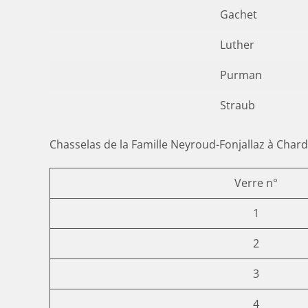
Gachet
Luther
Purman
Straub
Chasselas de la Famille Neyroud-Fonjallaz à Char
Verre n°
1
2
3
4