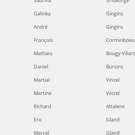
Sabrina
St-George
Galinka
Gingins
André
Gingins
François
Corminboeu
Mathieu
Bougy-Villar
Daniel
Bursins
Martial
Vinzel
Martine
Vinzel
Richard
Attalens
Eric
Gland
Marcel
Gland