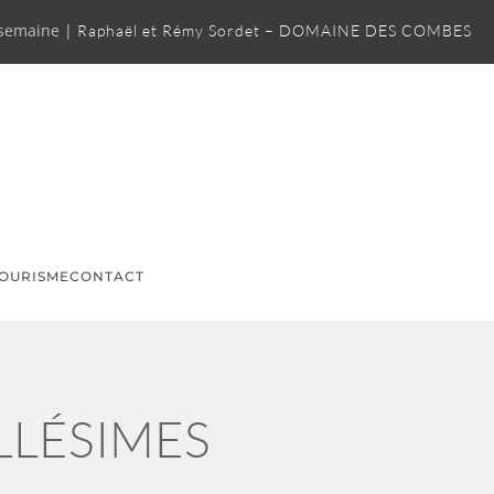
 semaine |
Raphaël et Rémy Sordet – DOMAINE DES COMBES
OURISME
CONTACT
LLÉSIMES