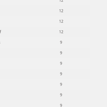
12
12
12
f
12
s
9
9
9
9
9
9
9