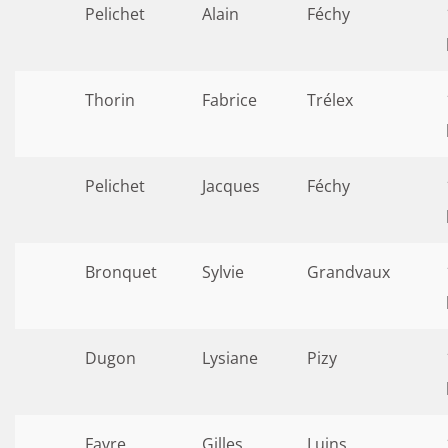
Pelichet
Alain
Féchy
Thorin
Fabrice
Trélex
Pelichet
Jacques
Féchy
Bronquet
Sylvie
Grandvaux
Dugon
Lysiane
Pizy
Favre
Gilles
Luins