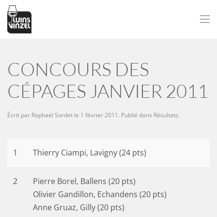
Passer au contenu principal
CONCOURS DES
CÉPAGES JANVIER 2011
Écrit par
Raphaël Sordet
le
1 février 2011
. Publié dans
Résultats
.
1
Thierry Ciampi, Lavigny (24 pts)
2
Pierre Borel, Ballens (20 pts)
Olivier Gandillon, Echandens (20 pts)
Anne Gruaz, Gilly (20 pts)