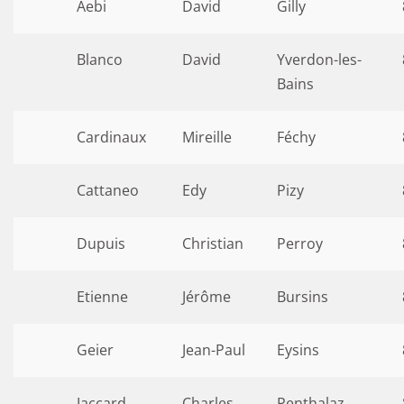
Aebi
David
Gilly
Blanco
David
Yverdon-les-
Bains
Cardinaux
Mireille
Féchy
Cattaneo
Edy
Pizy
Dupuis
Christian
Perroy
Etienne
Jérôme
Bursins
Geier
Jean-Paul
Eysins
Jaccard
Charles
Penthalaz