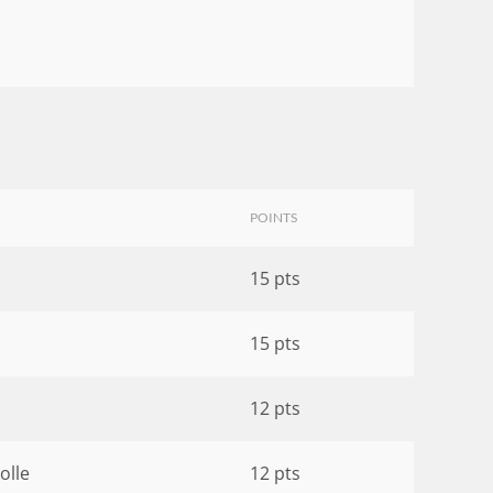
POINTS
15 pts
15 pts
12 pts
olle
12 pts