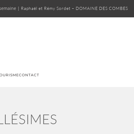
 semaine |
Raphaël et Rémy Sordet – DOMAINE DES COMBES
OURISME
CONTACT
LLÉSIMES