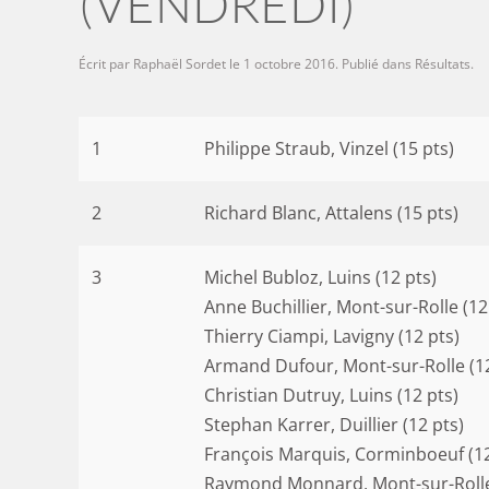
(VENDREDI)
Écrit par
Raphaël Sordet
le
1 octobre 2016
. Publié dans
Résultats
.
1
Philippe Straub, Vinzel (15 pts)
2
Richard Blanc, Attalens (15 pts)
3
Michel Bubloz, Luins (12 pts)
Anne Buchillier, Mont-sur-Rolle (12
Thierry Ciampi, Lavigny (12 pts)
Armand Dufour, Mont-sur-Rolle (12
Christian Dutruy, Luins (12 pts)
Stephan Karrer, Duillier (12 pts)
François Marquis, Corminboeuf (12
Raymond Monnard, Mont-sur-Rolle 