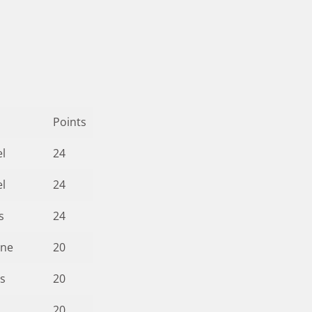
Points
el
24
el
24
s
24
nne
20
ns
20
20