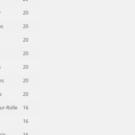
y
20
ns
20
20
20
s
20
ns
20
s
20
ur-Rolle
16
16
nin
16