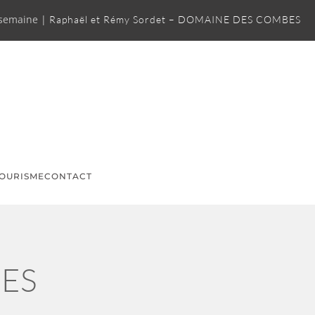
 semaine |
Raphaël et Rémy Sordet – DOMAINE DES COMBES
OURISME
CONTACT
GES