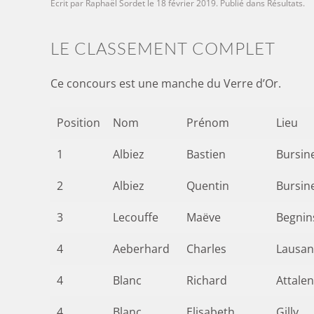
Écrit par
Raphaël Sordet
le
18 février 2019
. Publié dans
Résultats
.
LE CLASSEMENT COMPLET
Ce concours est une manche du Verre d’Or.
Position
Nom
Prénom
Lieu
1
Albiez
Bastien
Bursin
2
Albiez
Quentin
Bursin
3
Lecouffe
Maëve
Begnin
4
Aeberhard
Charles
Lausa
4
Blanc
Richard
Attale
4
Blanc
Elisabeth
Gilly