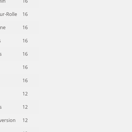
nin
16
ur-Rolle
16
nne
16
s
16
s
16
16
16
12
s
12
version
12