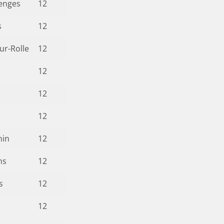
enges
12
s
12
ur-Rolle
12
12
12
12
nin
12
ns
12
s
12
12