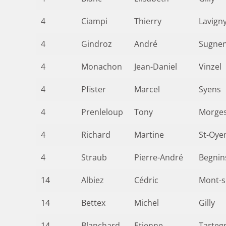
4
Ciampi
Thierry
Lavign
4
Gindroz
André
Sugne
4
Monachon
Jean-Daniel
Vinzel
4
Pfister
Marcel
Syens
4
Prenleloup
Tony
Morge
4
Richard
Martine
St-Oye
4
Straub
Pierre-André
Begnin
14
Albiez
Cédric
Mont-s
14
Bettex
Michel
Gilly
14
Blanchard
Etienne
Tarteg