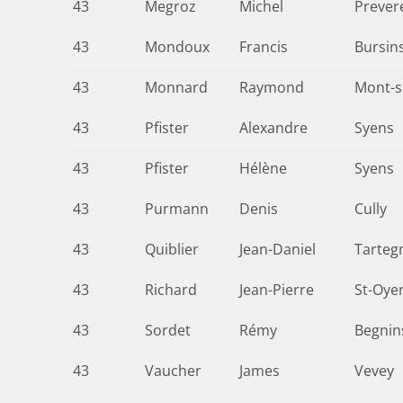
43
Megroz
Michel
Prever
43
Mondoux
Francis
Bursin
43
Monnard
Raymond
Mont-s
43
Pfister
Alexandre
Syens
43
Pfister
Hélène
Syens
43
Purmann
Denis
Cully
43
Quiblier
Jean-Daniel
Tarteg
43
Richard
Jean-Pierre
St-Oye
43
Sordet
Rémy
Begnin
43
Vaucher
James
Vevey