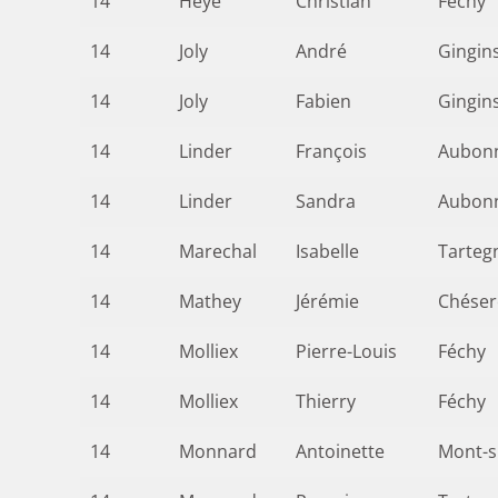
14
Heye
Christian
Féchy
14
Joly
André
Gingin
14
Joly
Fabien
Gingin
14
Linder
François
Aubon
14
Linder
Sandra
Aubon
14
Marechal
Isabelle
Tarteg
14
Mathey
Jérémie
Chéser
14
Molliex
Pierre-Louis
Féchy
14
Molliex
Thierry
Féchy
14
Monnard
Antoinette
Mont-s