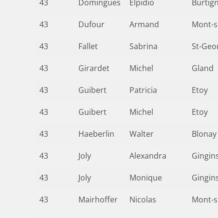
43
Domingues
Elpidio
Burtig
43
Dufour
Armand
Mont-s
43
Fallet
Sabrina
St-Geo
43
Girardet
Michel
Gland
43
Guibert
Patricia
Etoy
43
Guibert
Michel
Etoy
43
Haeberlin
Walter
Blonay
43
Joly
Alexandra
Gingin
43
Joly
Monique
Gingin
43
Mairhoffer
Nicolas
Mont-s