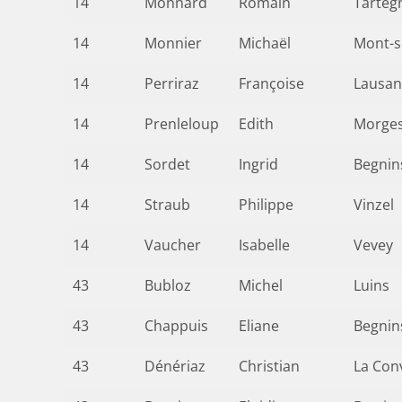
14
Monnard
Romain
Tarteg
14
Monnier
Michaël
Mont-s
14
Perriraz
Françoise
Lausa
14
Prenleloup
Edith
Morge
14
Sordet
Ingrid
Begnin
14
Straub
Philippe
Vinzel
14
Vaucher
Isabelle
Vevey
43
Bubloz
Michel
Luins
43
Chappuis
Eliane
Begnin
43
Dénériaz
Christian
La Con