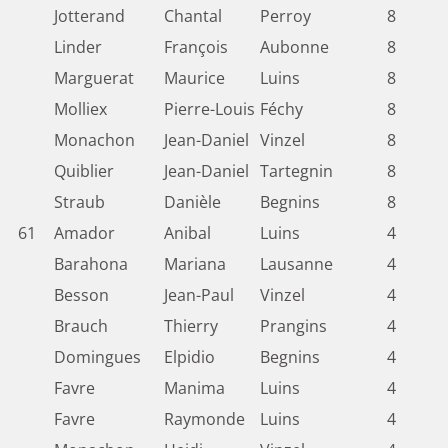
Jotterand
Chantal
Perroy
8
Linder
François
Aubonne
8
Marguerat
Maurice
Luins
8
Molliex
Pierre-Louis
Féchy
8
Monachon
Jean-Daniel
Vinzel
8
Quiblier
Jean-Daniel
Tartegnin
8
Straub
Danièle
Begnins
8
61
Amador
Anibal
Luins
4
Barahona
Mariana
Lausanne
4
Besson
Jean-Paul
Vinzel
4
Brauch
Thierry
Prangins
4
Domingues
Elpidio
Begnins
4
Favre
Manima
Luins
4
Favre
Raymonde
Luins
4