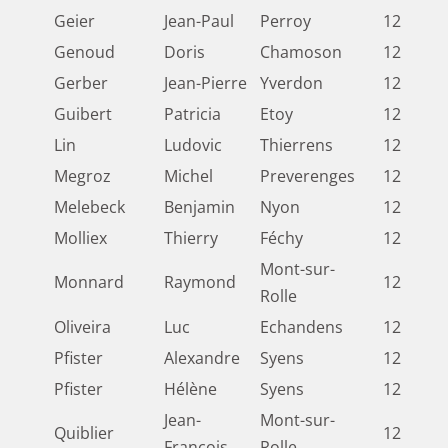
Geier
Jean-Paul
Perroy
12
Genoud
Doris
Chamoson
12
Gerber
Jean-Pierre
Yverdon
12
Guibert
Patricia
Etoy
12
Lin
Ludovic
Thierrens
12
Megroz
Michel
Preverenges
12
Melebeck
Benjamin
Nyon
12
Molliex
Thierry
Féchy
12
Mont-sur-
Monnard
Raymond
12
Rolle
Oliveira
Luc
Echandens
12
Pfister
Alexandre
Syens
12
Pfister
Hélène
Syens
12
Jean-
Mont-sur-
Quiblier
12
François
Rolle