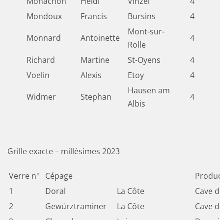
Monachon
Heidi
Vinzel
4
Mondoux
Francis
Bursins
4
Mont-sur-
Monnard
Antoinette
4
Rolle
Richard
Martine
St-Oyens
4
Voelin
Alexis
Etoy
4
Hausen am
Widmer
Stephan
4
Albis
Grille exacte – millésimes 2023
Verre n°
Cépage
Produ
1
Doral
La Côte
Cave d
2
Gewürztraminer
La Côte
Cave d