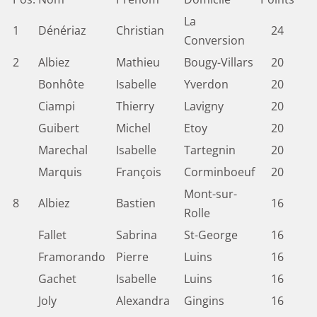
La
1
Dénériaz
Christian
24
Conversion
2
Albiez
Mathieu
Bougy-Villars
20
Bonhôte
Isabelle
Yverdon
20
Ciampi
Thierry
Lavigny
20
Guibert
Michel
Etoy
20
Marechal
Isabelle
Tartegnin
20
Marquis
François
Corminboeuf
20
Mont-sur-
8
Albiez
Bastien
16
Rolle
Fallet
Sabrina
St-George
16
Framorando
Pierre
Luins
16
Gachet
Isabelle
Luins
16
Joly
Alexandra
Gingins
16