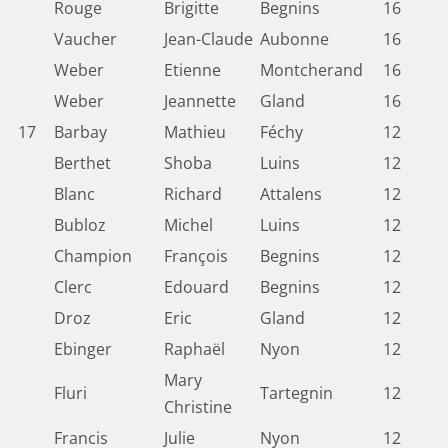
Rouge
Brigitte
Begnins
16
Vaucher
Jean-Claude
Aubonne
16
Weber
Etienne
Montcherand
16
Weber
Jeannette
Gland
16
17
Barbay
Mathieu
Féchy
12
Berthet
Shoba
Luins
12
Blanc
Richard
Attalens
12
Bubloz
Michel
Luins
12
Champion
François
Begnins
12
Clerc
Edouard
Begnins
12
Droz
Eric
Gland
12
Ebinger
Raphaël
Nyon
12
Mary
Fluri
Tartegnin
12
Christine
Francis
Julie
Nyon
12