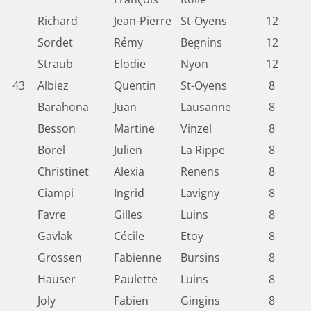
Richard
Jean-Pierre
St-Oyens
12
Sordet
Rémy
Begnins
12
Straub
Elodie
Nyon
12
43
Albiez
Quentin
St-Oyens
8
Barahona
Juan
Lausanne
8
Besson
Martine
Vinzel
8
Borel
Julien
La Rippe
8
Christinet
Alexia
Renens
8
Ciampi
Ingrid
Lavigny
8
Favre
Gilles
Luins
8
Gavlak
Cécile
Etoy
8
Grossen
Fabienne
Bursins
8
Hauser
Paulette
Luins
8
Joly
Fabien
Gingins
8