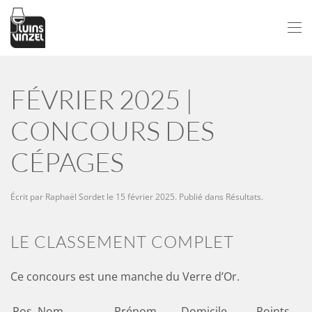
Passer au contenu principal
FÉVRIER 2025 |
CONCOURS DES
CÉPAGES
Écrit par
Raphaël Sordet
le
15 février 2025
. Publié dans
Résultats
.
LE CLASSEMENT COMPLET
Ce concours est une manche du Verre d’Or.
Pos.
Nom
Prénom
Domicile
Points