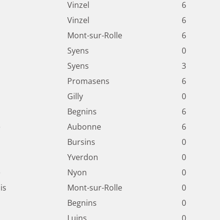
Vinzel
6
Vinzel
6
Mont-sur-Rolle
6
Syens
0
Syens
3
Promasens
6
Gilly
0
Begnins
6
e
Aubonne
6
Bursins
0
Yverdon
0
e
Nyon
0
is
Mont-sur-Rolle
0
Begnins
0
Luins
0