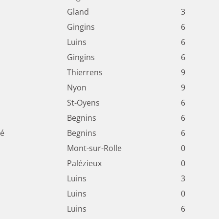
Gland
3
Gingins
6
Luins
6
Gingins
6
Thierrens
9
Nyon
9
St-Oyens
6
Begnins
6
ré
Begnins
6
Mont-sur-Rolle
0
Palézieux
0
Luins
3
Luins
0
Luins
6