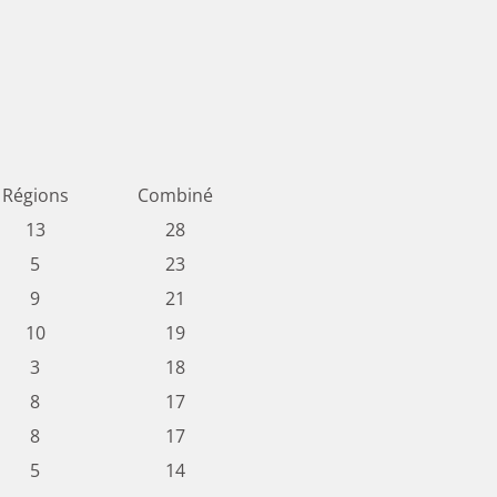
Régions
Combiné
13
28
5
23
9
21
10
19
3
18
8
17
8
17
5
14