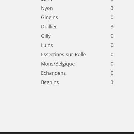
Nyon
3
Gingins
0
Duillier
3
Gilly
0
Luins
0
Essertines-sur-Rolle
0
Mons/Belgique
0
Echandens
0
Begnins
3