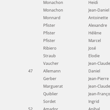
Monachon
Heidi
Monachon
Jean-Daniel
Monnard
Antoinette
Pfister
Alexandre
Pfister
Hélène
Pfister
Marcel
Ribiero
José
Straub
Elodie
Vaucher
Jean-Claud
47
Allemann
Daniel
Gerber
Jean-Pierre
Marguerat
Jean-Claud
Quiblier
Jean-Franço
Sordet
Ingrid
52
Amador
Anibal