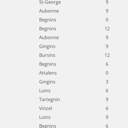
St-George
9
Aubonne
9
Begnins
0
Begnins
12
Aubonne
9
Gingins
9
Bursins
12
Begnins
6
Attalens
0
Gingins
3
Luins
6
Tartegnin
9
Vinzel
6
Luins
9
Begnins
6