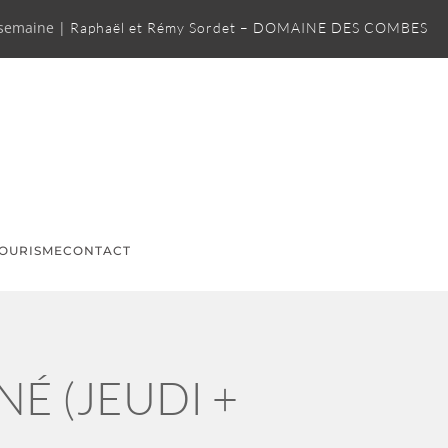
 semaine |
Raphaël et Rémy Sordet – DOMAINE DES COMBES
OURISME
CONTACT
É (JEUDI +