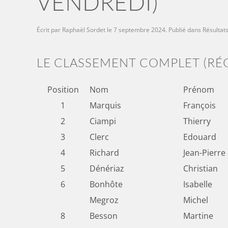
VENDREDI)
Écrit par
Raphaël Sordet
le
7 septembre 2024
. Publié dans
Résultat
LE CLASSEMENT COMPLET (RÉ
Position
Nom
Prénom
1
Marquis
François
2
Ciampi
Thierry
3
Clerc
Edouard
4
Richard
Jean-Pierre
5
Dénériaz
Christian
6
Bonhôte
Isabelle
Megroz
Michel
8
Besson
Martine