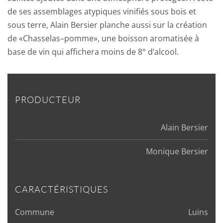
de ses assemblages atypiques vinifiés sous bois et
sous terre, Alain Bersier planche aussi sur la création
de «Chasselas–pomme», une boisson aromatisée à
base de vin qui affichera moins de 8° d’alcool.
PRODUCTEUR
Alain Bersier
Monique Bersier
CARACTÉRISTIQUES
Commune
Luins