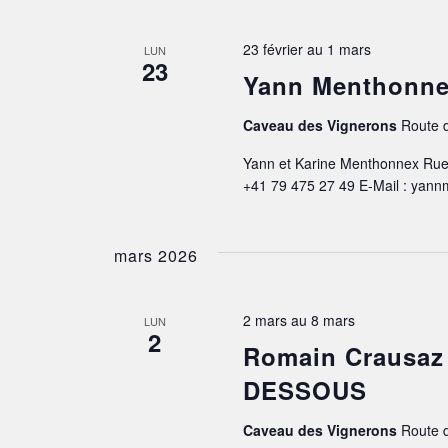
23 février
au
1 mars
LUN
23
Yann Menthonn
Caveau des Vignerons
Route d
Yann et Karine Menthonnex Rue 
+41 79 475 27 49 E-Mail : ya
mars 2026
2 mars
au
8 mars
LUN
2
Romain Crausa
DESSOUS
Caveau des Vignerons
Route d