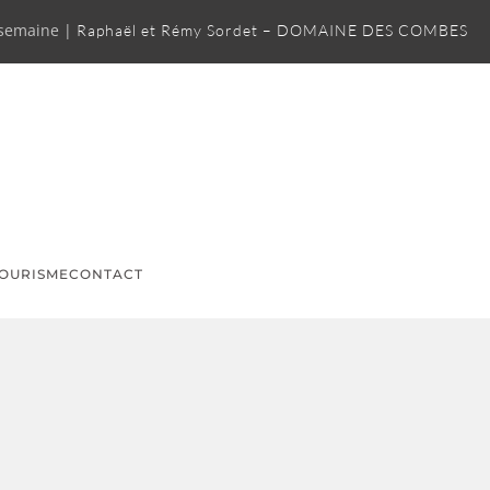
 semaine |
Raphaël et Rémy Sordet – DOMAINE DES COMBES
OURISME
CONTACT