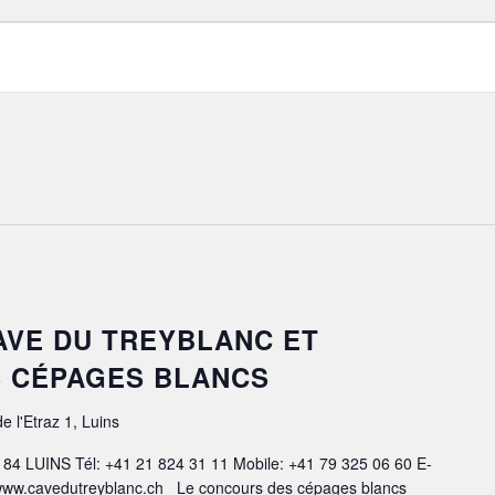
S
 CAVE DU TREYBLANC ET
 CÉPAGES BLANCS
e l'Etraz 1, Luins
1184 LUINS Tél: +41 21 824 31 11 Mobile: +41 79 325 06 60 E-
 www.cavedutreyblanc.ch Le concours des cépages blancs