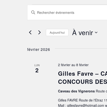
ÉVÈNEMENT
RECHERCHE
Saisir
mot-
ET
clé.
Rechercher
À venir
Aujourd’hui
NAVIGATION
Évènements
Sélectionnez
par
DE
une
février 2026
mot-
date.
clé.
VUES
2 février
au
8 février
LUN
2
ÉVÈNEMENTS
Gilles Favre –
CONCOURS DES
Caveau des Vignerons
Route d
Gilles FAVRE Route de l'Etraz 
Mail : gillesfavre@hotmail.com