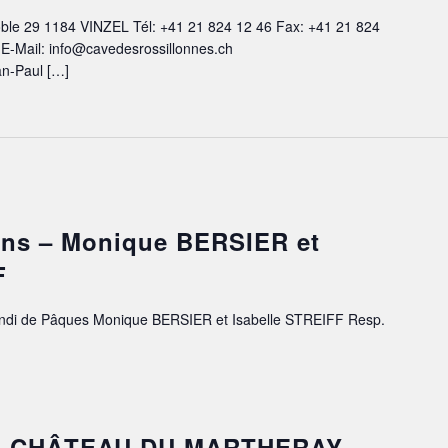
ble 29 1184 VINZEL Tél: +41 21 824 12 46 Fax: +41 21 824
 E-Mail: info@cavedesrossillonnes.ch
an-Paul […]
uins – Monique BERSIER et
F
 Lundi de Pâques Monique BERSIER et Isabelle STREIFF Resp.
t – CHÂTEAU DU MARTHERAY