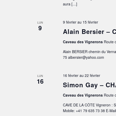
aura […]
9 février
au
15 février
LUN
9
Alain Bersier 
Caveau des Vignerons
Route d
Alain BERSIER chemin du Verna
75 albersier@yahoo.com
16 février
au
22 février
LUN
16
Simon Gay – C
Caveau des Vignerons
Route d
CAVE DE LA CÔTE Vigneron : S
Mobile: +41 79 635 73 38 E-Mai