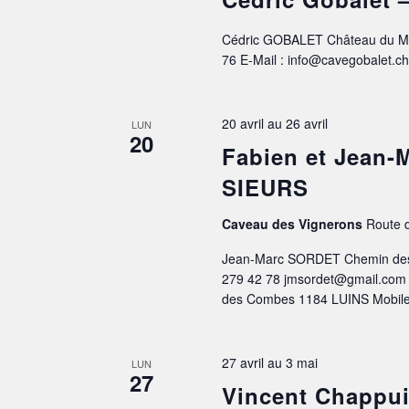
Cédric GOBALET Château du Mar
76 E-Mail : info@cavegobalet.c
20 avril
au
26 avril
LUN
20
Fabien et Jean
SIEURS
Caveau des Vignerons
Route d
Jean-Marc SORDET Chemin des 
279 42 78 jmsordet@gmail.com
des Combes 1184 LUINS Mobile
27 avril
au
3 mai
LUN
27
Vincent Chappu